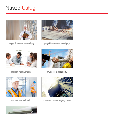
przygotowanie inwestycji
projektowanie inwestycji
project managment
inwestor zastępczy
nadzór inwestorski
swiadectwa energetyczne