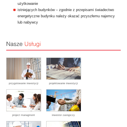
użytkowanie
istniejących budynków – zgodnie z przepisami świadectwo
energetyczne budynku należy okazać przyszłemu najemcy
lub nabywcy
przygotowanie inwestycji
projektowanie inwestycji
project managment
inwestor zastępczy